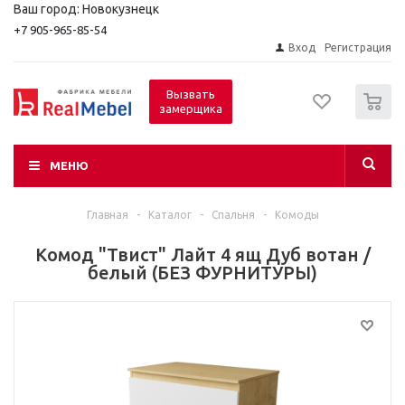
Ваш город: Новокузнецк
+7 905-965-85-54
Вход
Регистрация
0
Вызвать
замерщика
МЕНЮ
Главная
-
Каталог
-
Спальня
-
Комоды
Комод "Твист" Лайт 4 ящ Дуб вотан /
белый (БЕЗ ФУРНИТУРЫ)