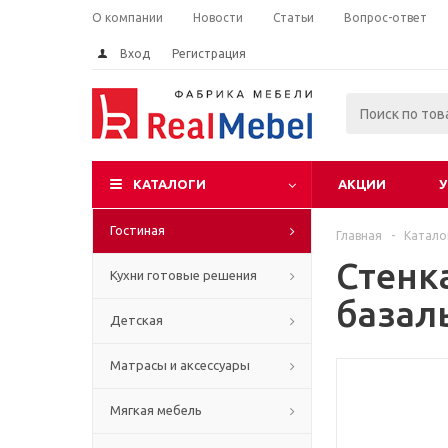
О компании
Новости
Статьи
Вопрос-ответ
Вход
Регистрация
КАТАЛОГИ
АКЦИИ
У
Гостиная
Главная
-
Катало
Стенк
Кухни готовые решения
базал
Детская
Матрасы и аксессуары
Мягкая мебель