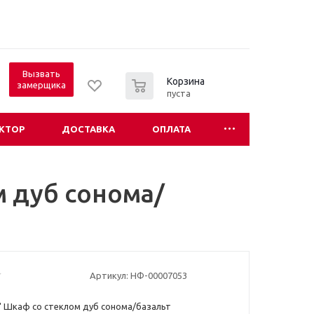
Вызвать
0
Корзина
замерщика
пуста
КТОР
ДОСТАВКА
ОПЛАТА
м дуб сонома/
Артикул:
НФ-00007053
 Шкаф со стеклом дуб сонома/базальт