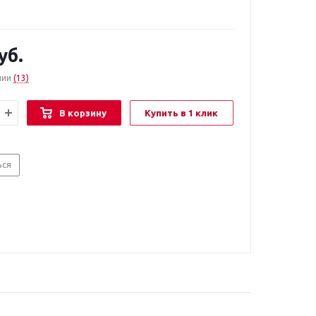
уб.
чии
(13)
В корзину
Купить в 1 клик
ься