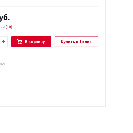
уб.
чии
(10)
В корзину
Купить в 1 клик
ься