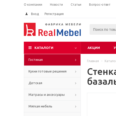
О компании
Новости
Статьи
Вопрос-ответ
Вход
Регистрация
КАТАЛОГИ
АКЦИИ
У
Гостиная
Главная
-
Катало
Стенк
Кухни готовые решения
базал
Детская
Матрасы и аксессуары
Мягкая мебель