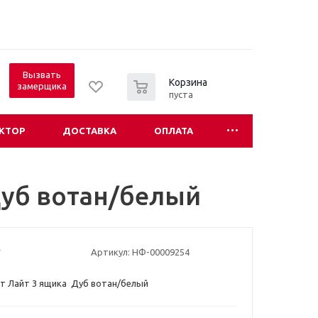
Вызвать
0
Корзина
замерщика
пуста
КТОР
ДОСТАВКА
ОПЛАТА
Дуб вотан/белый
Артикул:
НФ-00009254
т Лайт 3 ящика Дуб вотан/белый