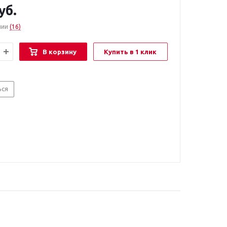
уб.
чии
(16)
В корзину
Купить в 1 клик
ься