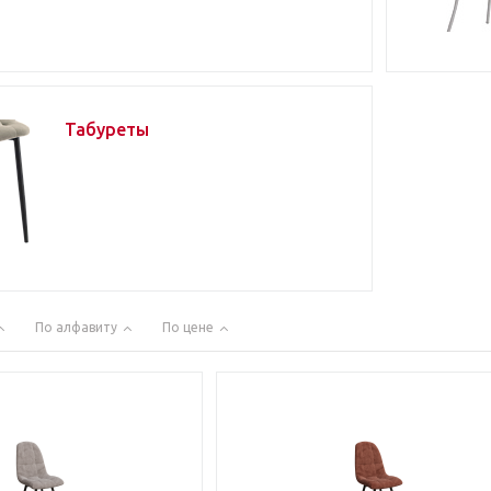
Табуреты
По алфавиту
По цене