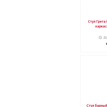
Стул Грета Nella 089 зеленый (Без
До
Стул барный "Лофт" каркас мета