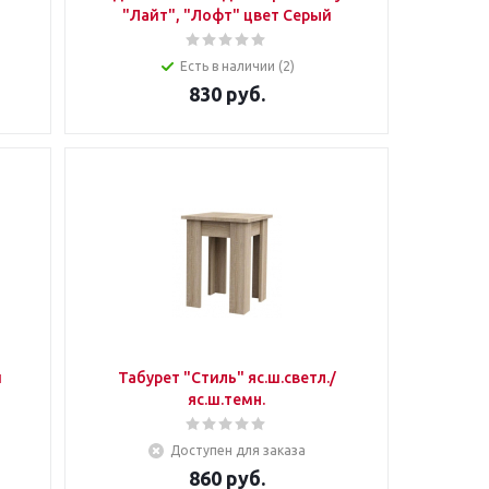
"Лайт", "Лофт" цвет Серый
Есть в наличии (2)
830
руб.
й
Табурет "Стиль" яс.ш.светл./
яс.ш.темн.
Доступен для заказа
860
руб.