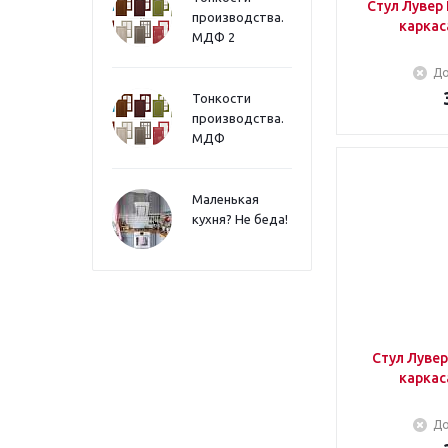
Стул Лувер Nella 089 зеленый (Без
производства.
МДФ 2
До
Тонкости
производства.
МДФ
Маленькая
кухня? Не беда!
Стул Лувер Nella 061 графит (Б
До