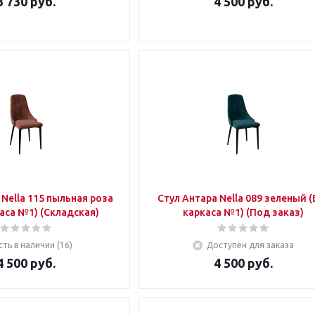
3 730
руб.
4 500
руб.
а
Стул Антара Nella 089 зеленый (Без
(Без каркаса №1) (Складская)
каркаса №1) (Под заказ)
сть в наличии (16)
Доступен для заказа
4 500
руб.
4 500
руб.