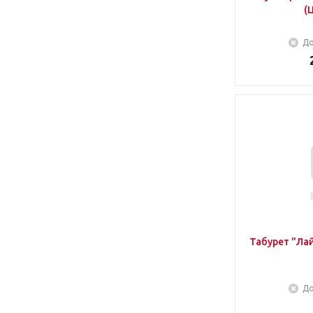
(
До
Табурет "Лай
До