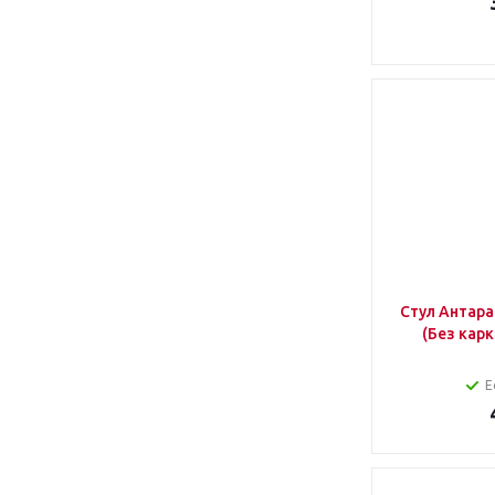
Стул Антара Nella 115 пыльная роз
Е