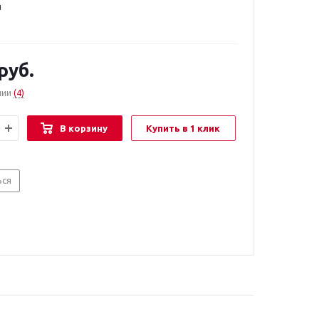
й
руб.
чии
(4)
В корзину
Купить в 1 клик
ься